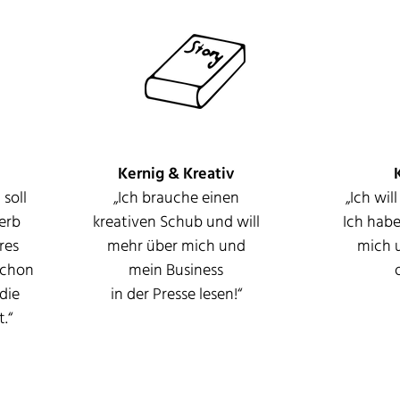
Kernig & Kreativ
soll
„
Ich brauche einen
„
Ich wil
erb
kreativen Schub und will
Ich habe
res
mehr über mich und
mich 
schon
mein Business
 die
in der Presse lesen!“
.“