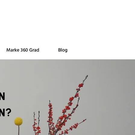
Marke 360 Grad
Blog
n
n?