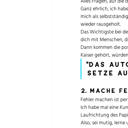
Alles Fragen, auf die
Ganz ehrlich, ich hab
mich als selbstständig
wieder rausgeholt.
Das Wichtigste bei der
dich mit Menschen, di
Dann kommen die posit
Kaiser gehört, würde
"Das aut
setze au
2. Mache f
Fehler machen ist perf
Ich habe mal eine Kun
Laufrichtung des Papie
Also, sei mutig, lerne