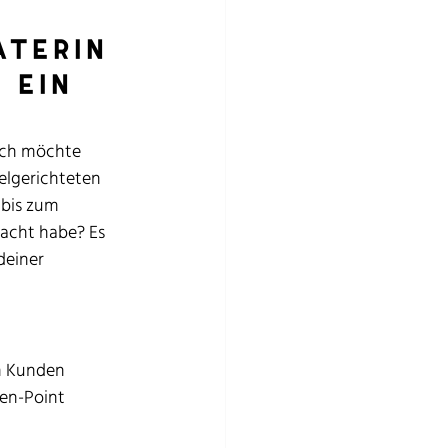
terin 
 ein 
Ich möchte 
elgerichteten 
 bis zum 
macht habe? Es 
deiner 
n Kunden 
en-Point 