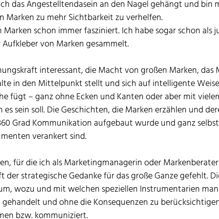
 ich das Angestelltendasein an den Nagel gehängt und bin
en Marken zu mehr Sichtbarkeit zu verhelfen. 
n Marken schon immer fasziniert. Ich habe sogar schon als
er Aufkleber von Marken gesammelt.
hungskraft interessant, die Macht von großen Marken, das 
te in den Mittelpunkt stellt und sich auf intelligente Weise
he fügt – ganz ohne Ecken und Kanten oder aber mit viele
es sein soll. Die Geschichten, die Marken erzählen und der
 360 Grad Kommunikation aufgebaut wurde und ganz selbstv
menten verankert sind.
n, für die ich als Marketingmanagerin oder Markenberateri
ft der strategische Gedanke für das große Ganze gefehlt. Di
um, wozu und mit welchen speziellen Instrumentarien man 
 gehandelt und ohne die Konsequenzen zu berücksichtigen,
en bzw. kommuniziert. 